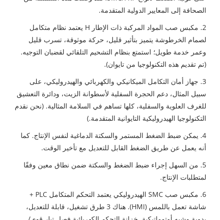
الصحافة إلى المعايير الدولية المتقدمة.
2. مكبس صب المواد المركبة ذات الإطار H يعتمد نظام متكامل
لصمام الخرطوشة يتميز بتأثير قليل، حركة موثوقة، تسرب قليل
وعمر خدمة طويل؛ استمتع بنظام التشحيم التلقائي لقضبان التوجيه.
(تم تقديم هذه التكنولوجيا من تايوان).
3. جهاز أمان التكامل الميكانيكي والكهربائي والهيدروليكي، على
سبيل المثال، دعم الحجرة السفلية لأسطوانة الزيت، ودائرة التعشيق
للغرف العلوية والسفلية، كلها تساهم في السلامة المثالية. (نحن نقدم
التكنولوجيا الهيدروليكية التايوانية المتقدمة.)
4. يمكن ضبط الضغط المستمر والسكتة الدماغية لنفس الإنتاج. كما
أنه يعمل عن طريق الضغط القابل للتعديل مع تأخير الوقت.
5. من السهل إجراء ضبط الضغط والسكتة ضمن نطاق معين وفقًا
لمتطلبات الإنتاج.
6. مكبس صب SMC الهيدروليكي يعتمد التحكم المتكامل PLC +
شاشة تعمل باللمس (HMI). هناك 3 طرق تشغيل، قابلة للتعديل،
يدوية وشبه أوتوماتيكية. خزانة التحكم الكهربائية فصل تيار قوي/