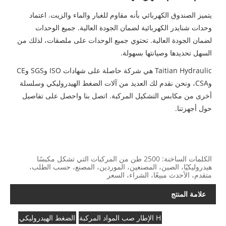
يتميز الصندوق الكهربائي بأنه مقاوم للغبار والماء والزيت. اعتماد
وحدات شنايدر الكهربائية لضمان الجودة العالية. جميع الوحدات
لضمان الجودة العالية. تحتوي جميع الوحدات على ملصقات، لذلك من
السهل تحديدها وصيانتها بسهولة.
Taitian Hydraulic هي شركة حاصلة على شهادات ISO وSGS وCE
وCSA، ونحن نقدم لك العديد من آلات الضغط الهيدروليكي وسلسلة
أخرى من مكابس التشكيل المركبة. اتصل بنا واحصل على تفاصيل
حول أجهزتنا.
الكلمات الساخنة: 2500 طن من المركبات التي تشكل مكبسًا
هيدروليكيًا، الصين، المصنعين، الموردين، المصنع، حسب الطلب،
متقدم، الأحدث مبيعًا، الشراء، السعر
علامة المنتج
H الإطار صب المواد المركبة
الضغط الهيدروليكي