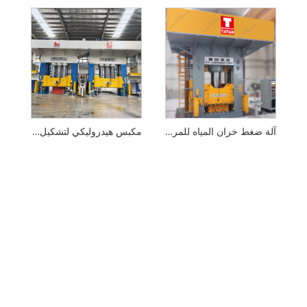
آلة ضغط خزان المياه للمركبات
مكبس هيدروليكي لتشكيل RTM 2500T بمعيار CE