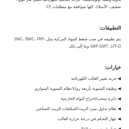
ضعيف، الأسلاك كلها متوافقة مع متطلبات CE.
التطبيقات:
يتم تطبيقه في صب ضغط المواد المركبة مثل SMC، BMC، FRP،
GRP GMT، LFT-D وما إلى ذلك.
خيارات:
◀ عربة تغيير القالب الكهربائية
◀ وظيفة التسوية بأربعة زوايا/نظام التسوية المتوازي
◀ دائرة سحب/إخراج النواة الخارجية
◀ نظام تداول مبرد الزيت/المكثفات للزيت الصناعي
◀ جهاز التحكم في درجة حرارة القالب
◀ جهاز تثبيت سريع للقالب