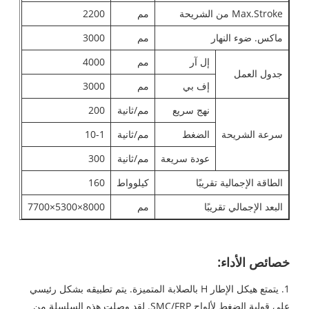
Max.Stroke من الشريحة
مم
2200
ماكس. ضوء النهار
مم
3000
إل آر
مم
4000
جدول العمل
إف بي
مم
3000
نهج سريع
مم/ثانية
200
سرعة الشريحة
الضغط
مم/ثانية
10-1
عودة سريعة
مم/ثانية
300
الطاقة الإجمالية تقريبًا
كيلوواط
160
البعد الإجمالي تقريبًا
مم
8000×5300×7700
خصائص الأداء:
1. يتمتع هيكل الإطار H بالصلابة المتميزة. يتم تطبيقه بشكل رئيسي
على قولبة الضغط لألواح SMC/FRP. لقد وصلت هذه السلسلة من