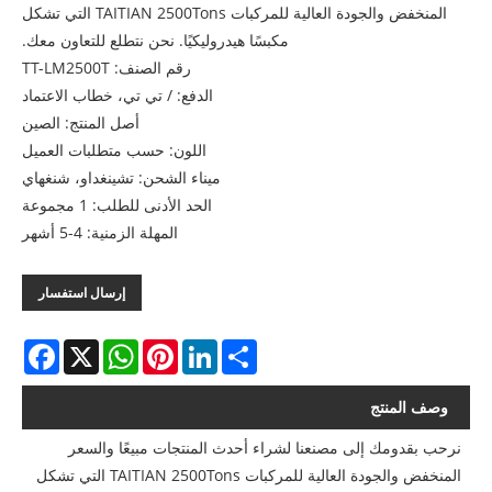
المنخفض والجودة العالية للمركبات TAITIAN 2500Tons التي تشكل
مكبسًا هيدروليكيًا. نحن نتطلع للتعاون معك.
رقم الصنف: TT-LM2500T
الدفع: / تي تي، خطاب الاعتماد
أصل المنتج: الصين
اللون: حسب متطلبات العميل
ميناء الشحن: تشينغداو، شنغهاي
الحد الأدنى للطلب: 1 مجموعة
المهلة الزمنية: 4-5 أشهر
إرسال استفسار
acebook
WhatsApp
X
Pinterest
LinkedIn
Share
وصف المنتج
نرحب بقدومك إلى مصنعنا لشراء أحدث المنتجات مبيعًا والسعر
المنخفض والجودة العالية للمركبات TAITIAN 2500Tons التي تشكل