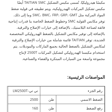
مكبسًا هيدروليكيًا. تُسمى مكبس التشكيل TAITIAN SMC أيضًا
مكبس تشكيل المركبات الهيدروليكية، ويتم تطبيقه في قولبة ضغط
المواد المركبة مثل SMC، BMC، FRP، GRP، GMT وما إلى ذلك.
توفر مكابس القولبة SMC وخطوط الضغط الخاصة بنا قدرات إنتاجية
فائقة لصناعة البلاستيك، بالإضافة إلى خيارات الإصلاح والترقية.
بالإضافة إلى توفير مكابس التشكيل بالضغط الهيدروليكي المخصصة
الجديدة، توفر TAITIAN قائمة شاملة من خيارات الإصلاح والترقية
لمكابس التشكيل بالضغط الحالية بجميع الماركات والموديلات. يتم
استخدام مكبسنا الهيدروليكي لتشكيل المركبات 2500T لإنتاج
مجموعة واسعة من السيارات المبتكرة والفضاء والصناعية.
المواصفات الرئيسية:
رقم الجزء
تي تي-LM2500T
الضغط الاسمي
طن
2500
رفع الضغط
طن
160