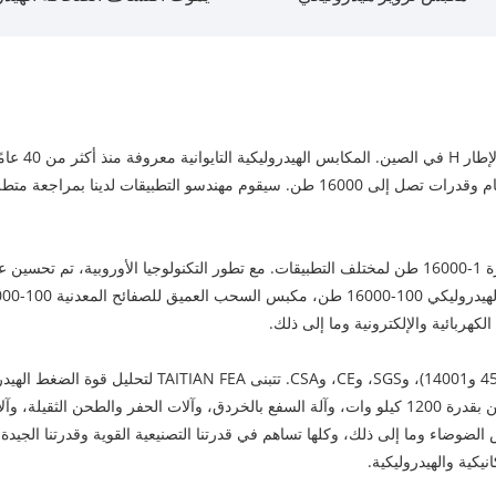
تعتبر itian
فخر على يد فريقنا من الحرفيين ذوي الخبرة. كل مكبس متوفر بعدة أحجام وقدرات تصل إلى
إن مورد Taitian Machinery قادر على تخصيص مكابس هيدروليكية بقدرة 1-16000 طن لمختلف التطبيقات. مع ت
كهربائية والإلكترونية وما إلى ذلك.
Taitian Machinery هي شركة حاصلة على شهادات O (90001
آلة القطع باللهب البلازما الكبيرة، ومركز التصنيع CNC الكبير، وفرن التلدين بقدرة 1200 كيلو وات، وآلة السف
الضوضاء وما إلى ذلك، وكلها تساهم في قدرتنا التصنيعية القوية وقدرتنا الجيدة
يكية والهيدروليكية.