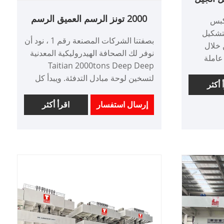
2000 تونز الرسم العميق الرسم
كبس
الهيدروليكي
مخصص لتشكيل
بصفتنا الشركات المصنعة رقم 1 ، نود أن
S منا. من خلال
نوفر لك الصحافة الهيدروليكية المعدنية
عاملة
Taitian 2000tons Deep Deep
هندسة إلى
لتسخين لوحة مبادل التدفئة. ويبدأ كل
الخدمة،
 أكثر
شيء بهندسة شراكة قوية معك.
ن تحقيق
العنصر رقم: TT-LM2000T/LS
إرسال استفسار
اقرأ أكثر
وزها.
الدفع: T/T ، L/C.
أصل المنتج: الصين
اللون: حسب متطلبات العميل
منفذ الشحن: شيامن
Min order: 1 مجموعة
اي
مهلة الرصاص: حوالي 4 أشهر
المكون: PLC-SIEMENS MITSUBISHI
HMI-SIEMENS و WEINVIEW