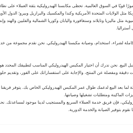
رًا قويًا في السوق العالمية. تحظى مكابسنا الهيدروليكية بثقة العملاء على نطا
 مثل الولايات المتحدة الأمريكية وكندا والمكسيك والبرازيل وبيرو؛ الدول الأوروبي
ة مثل ماليزيا وتايلاند وسنغافورة واليابان وكوريا الشمالية والفلبين والهند وإ
أستراليا.
ملية الكاملة لشراء، استخدام، وصيانة مكبسنا الهيدروليكي. نحن نقدم مجموعة من خدم
بل البيع. نحن ندرك أن اختيار المكبس الهيدروليكي المناسب لتطبيقك المحدد ه
ات دقيقة ومفصلة عن المنتج، والإجابة على استفساراتك على الفور، وتقديم حلو
لة لما بعد البيع لدعمك طوال عمر المكبس الهيدروليكي الخاص بك. يتوفر فريقنا ا
 الماكينة ومتطلبات تشغيلها وصيانتها.
وليكي، فإن فريق خدمة العملاء السريع والمستجيب لدينا موجود لمساعدتك. نحن 
نقوم بتوفير الصيانة والخدمة الدورية.