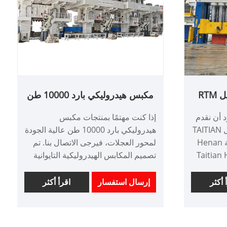
مكبس هيدروليكي لتشكيل RTM
مكبس هيدروليكي بارد 10000 طن
لمحور العجلة
د أن نقدم
إذا كنت مهتمًا بمنتجات مكبس
لك مكبس هيدروليكي للتشكيل TAITIAN
هيدروليكي بارد 10000 طن عالية الجودة
2500T RTM بمعيار CE. شركة Henan
لمحور العجلات، فيرجى الاتصال بنا. تم
Taitian
تصميم المكابس الهيدروليكية التايوانية
Manufa لديها عملاء في
خصيصًا لتوفير الدقة الفائقة والتشغيل
جية.
الموثوق لمجموعة واسعة من التطبيقات.
 أكثر
إرسال استفسار
اقرأ أكثر
رقم الصنف: TT-LM10000T
الدفع: / تي تي، خطاب الاعتماد
أصل المنتج: الصين