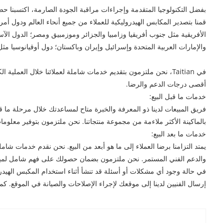
بفضل التكنولوجيا المتقدمة وإجراءات مراقبة الجودة الصارمة، اكتسبنا حضو
قمنا بتصدير المكابس الهيدروليكية للعملاء من جميع أنحاء العالم ودول أمريكا
الأفريقية مثل جنوب أفريقيا وزامبيا والجزائر وموزمبيق ومصر؛ الدول الآسيوي
والإمارات العربية المتحدة وإسرائيل وإيران وباكستان؛ دول أوقيانوسيا مثل 
في Taitian، نحن ملتزمون بتقديم خدمات شاملة لعملائنا خلال الع
أقصى درجات الدعم والرضا.
خدمات ما قبل البيع:
فريق المبيعات لدينا ذو المعرفة والخبرة متاح لمساعدتك خلال مرحلة ما ق
بالماكينة الأكثر ملاءمة من مجموعة منتجاتنا. نحن ملتزمون بتوفير معلوم
خدمات ما بعد البيع:
يمتد التزامنا برضا العملاء إلى ما هو أبعد من البيع. نحن نقدم خدمات شام
والدعم الفني المستمر. نحن ملتزمون بضمان حصولك على فهم شامل لميزات
في حالة وجود أي مشكلات أو أسئلة قد تنشأ أثناء استخدام المكبس الهيدر
إرسال الفنيين لدينا إلى موقعك لإجراء الإصلاحات والصيانة في الموقع. كما 