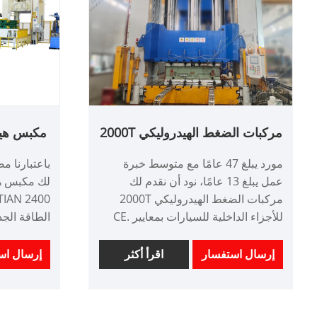
الحد الأدنى للطلب: 1 مجموعة
المهلة الزمنية: 4 أشهر
مركبات الضغط الهيدروليكي 2000T
مكبس هيد
لداخل السيارات
00
مورد يبلغ 47 عامًا مع متوسط ​​خبرة
باعتبارنا م
عمل يبلغ 13 عامًا، نود أن نقدم لك
لك مكبس هي
مركبات الضغط الهيدروليكي 2000T
للأجزاء الداخلية للسيارات بمعايير CE.
الطاقة الجدي
Xiamen Taitian Machinery
شراكة قوية
Manufacture Co.,Ltd لديها عملاء في
رقم الصنف: LM2400T/LS
إرسال استفسار
اقرأ أكثر
إرسال اس
السوق المحلية والأسواق الخارجية.
الدفع: / تي
رقم الصنف: TT-LM2500T
أصل المنتج:
الدفع: / تي تي، خطاب الاعتماد
اللون: حسب