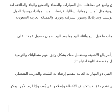
ق واسع في صناعات مثل السيارات والفضاء والتصنيع والبناء والطاقة، لقد
ة مثل ألمانيا، رومانيا، إيطاليا، فرنسا، النمسا، هولندا، روسيا؛ الدول
ندونيسيا وسريلانكا وتيمور الشرقية وبورما والمملكة العربية السعودية
ات ما قبل البيع وأثناء البيع وما بعد البيع لضمان حصول عملائنا على
و أمر بالغ الأهمية، وسنعمل معك بشكل وثيق لفهم متطلباتك والتوصية
ل مخصصة لتلبية احتياجاتك.
لفني ذو المهارات العالية لتقديم إرشادات التثبيت والتدريب التشغيلي
نقدم دعمًا لاستكشاف الأخطاء وإصلاحها عن بُعد، وإذا لزم الأمر، يمكن