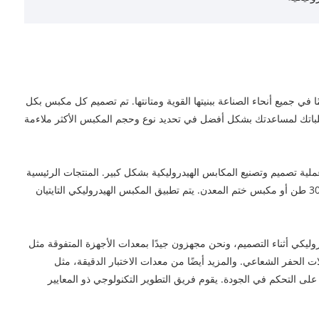
Ta إحدى الشركات الرائدة في تصنيع المكبس الهيدروليكي ذو الإطار H في الصين. المكابس الهيدروليكية التايوانية معروفة منذ أكثر من 40 عامًا في جميع أنحاء الصناعة ببنيتها القوية ومتانتها. تم تصميم كل مكبس بكل
 16000 طن. سيقوم مهندسو التطبيقات لدينا بمراجعة متطلباتك لمساعدتك بشكل أفضل في تحديد نوع وحجم المكبس الأكثر ملاءمة
طور التكنولوجيا الأوروبية، تم تحسين عملية تصميم وتصنيع المكابس الهيدروليكية بشكل كبير. المنتجات الرئيسية
تشمل: مكبس التشكيل بالضغط SMC 100-12000 طن، مكبس الحدادة الهيدروليكي 100-16000 طن، مكبس السحب العميق للصفائح المعدنية 100-3000 طن أو مكبس ختم المعدن. يتم تطبيق المكبس الهيدروليكي التايتيان
IS و45001 و14001)، وSGS، وCE، وCSA. تتبنى TAITIAN FEA لتحليل قوة الضغط الهيدروليكي أثناء التصميم، ونحن مجهزون جيدًا بمعدات الأجهزة المتفوقة مثل
ع بالخردق، وآلات الحفر والطحن الثقيلة، وآلات الحفر الشعاعي. والمزيد أيضًا من معدات الاختبار الدقيقة، مثل
 على التحكم في الجودة. يقوم فريق التطوير التكنولوجي ذو المعايير