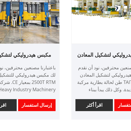
روليكي لتشكيل المعادن
24 طن لحالة بطارية مركبة
2500T بمعيار CE
صنعين محترفين، نود أن نقدم
باعتبارنا مصنعين محترفين، نو
الطاقة الجديدة
دروليكي لتشكيل المعادن
TAITIAN 2400 طن لحالة بطارية مركبة
دة. وكل ذلك يبدأ ببناء
 Heavy Industry Machinery
 معك.
cture Co.,Ltd
TT-
السوق المحلية والأسواق الخار
تفسار
اقرأ أكثر
إرسال استفسار
اقرأ
 تي، خطاب الاعتماد
رقم الصنف: TT-LM2500T
 الصين
الدفع: / تي تي، خطاب الاعتماد
 متطلبات العميل
أصل المنتج: الصين