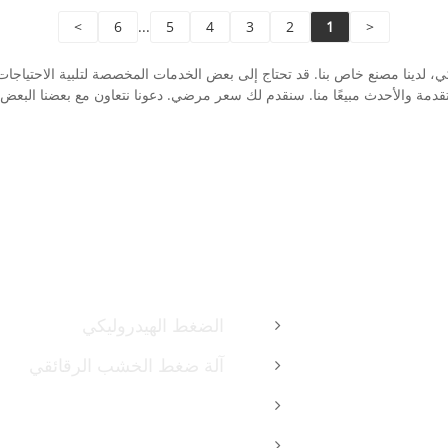
: تشينغداو، شنغهاي
اللون: حسب متطلبات العميل
>
6
...
5
4
3
2
1
<
ب: 1 مجموعة
ميناء الشحن: تشينغداو، شنغه
 حوالي 4 أشهر
الحد الأدنى للطلب: 1 مجموعة
ي، لدينا مصنع خاص بنا. قد تحتاج إلى بعض الخدمات المخصصة لتلبية الاحتياجا
المهلة الزمنية: 4-5 أشهر
دمة والأحدث مبيعًا منا. سنقدم لك سعر مرضي. دعونا نتعاون مع بعضنا البعض 
ا
منتجات
الضغط الهيدروليكي
آلة ضغط الخشب الرقائقي