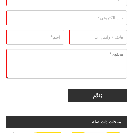
يُقدِّم
منتجات ذات صله