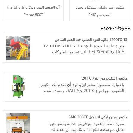
مكبس هيدروليكي لتشكيل الجيل
آلة الضغط الهيدروليكي على البارد H
الجديد من SMC
Frame 500T
منتوجات جديدة
1200TONS عالية القوة الصلب خط الختم الساخن
جودة عالية الجودة 1200TONS HITE-Strength
Hot Stemting Line التي تقدمها الشركات
المصنعة الصينية-فوجيان Huaduan Power
Hydraulic Technolohy Co. ، Ltd.
البند رقم: TT-LM1200T/CY
الدفع: T/T ، L/C.
مكبس التثقيب من النوع 20T C
أصل المنتج: الصين
باعتبارنا مصنعين محترفين، نود أن نقدم لك مكبس
ميناء الشحن: تشينغداو ، شنغهاي
التثقيب من النوع TAITIAN 20T C. وسوف نقدم
طلبي: 1
لك الصحافة لمواصفاتك الدقيقة.
مهلة الرصاص: 4-5 أشهر
رقم الصنف: TT-C20T
الدفع: / تي تي، خطاب الاعتماد
أصل المنتج: الصين
مكبس هيدروليكي لتشكيل SMC 3000T
اللون: حسب متطلبات العميل
مورد لمدة 4 عقود مع فريق خدمة يتمتع بخبرة
ميناء الشحن: تشينغداو، شنغهاي
عمل متوسطة تبلغ 13 عامًا، نود أن نقدم لك
الحد الأدنى للطلب: 1