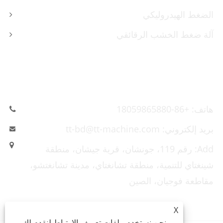
الضغط الهيدروليكي
آلة ضغط الخشب الرقائقي
اتصل بنا
هاتف: +86-18059865880
بريد إلكتروني: tt-bd@tt-machine.com
Add: رقم 119، جونشان، قرية جيشان، منطقة
شينغتاي للتنمية، منطقة تشانغتاي، مدينة تشانغتشو،
مقاطعة فوجيان، الصين
X
نحن نستخدم ملفات تعريف الارتباط لنقدم لك