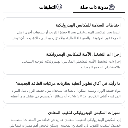
المناسب، ونتطلع إلى التعاون.
رقم الصنف: TT-LM200T
مدونة ذات صلة
التعليقات
الدفع: / تي تي، خطاب الاعتماد
أصل المنتج: الصين
اللون: حسب متطلبات العميل
​احتياطات السلامة للمكابس الهيدروليكية
ميناء الشحن: تشينغداو، شنغهاي
عندما تجد المكبس الهيدروليكي تسربًا خطيرًا للزيت أو تشوهات أخرى (مثل
الحد الأدنى للطلب: 1 مجموعة
الحركة غير الموثوقة، والضوضاء العالية، والاهتزاز، وما إلى ذلك)، يجب أن توقف
المهلة الزمنية: حوالي 3-4 أشهر
الماكينة لتحليل السبب ومحاولة القضاء عليه. لا يجوز الدخول في الإنتاج أثناء
المرض:
إجراءات التشغيل الآمنة للمكابس الهيدروليكية
إجراءات التشغيل الآمنة لمشغلي المكابس الهيدروليكية لتوجيه التشغيل
والاستخدام الصحيح للمعدات.
ما رأيك في آفاق تطوير أغطية بطاريات مركبات الطاقة الجديدة؟
مواد خفيفة الوزن ومتينة: يمكن أن يساعد استخدام مواد خفيفة الوزن مثل المواد
المركبة - ألياف الكربون وSMC وPCM أو سبائك الألومنيوم في تقليل وزن أغطية
البطاريات، وتحسين كفاءة طاقة السيارة، وزيادة نطاق القيادة. يجب أن تكون هذه
المواد أيضًا متينة لتتحمل التعرض لدرجات الحرارة القصوى والاهتزازات والتأثيرات
مميزات المكبس الهيدروليكي لتثقيب المعادن
الخارجية.
إن المكبس الهيدروليكي لتثقيب المعادن عبارة عن قطعة من المعدات المصممة
خصيصًا لتثقيب الثقوب في الصفائح المعدنية. ويمكن تلخيص أهم مميزاته فيما يلي: