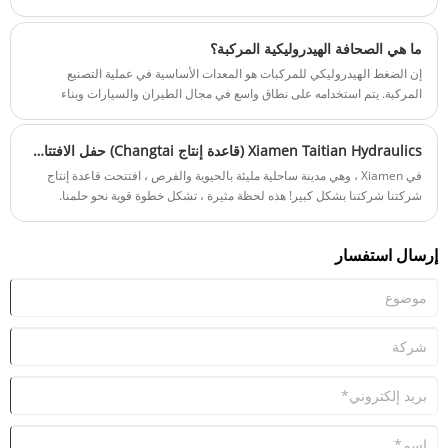
ما هي الصحافة الهيدروليكية المركبة؟
إن الضغط الهيدروليكي للمركبات هو المعدات الأساسية في عملية التصنيع
المركبة. يتم استخدامه على نطاق واسع في مجال الطيران والسيارات وبناء
السفن وغيرها من الصناعات بكفاءته العالية ودقته وأدائه المستقر.
Xiamen Taitian Hydraulics (قاعدة إنتاج Changtai) حفل الافتتاح وبناء الفريق: نقطة انطلاق جديدة ، تماسك القلوب
في Xiamen ، وهي مدينة ساحلية مليئة بالحيوية والفرص ، افتتحت قاعدة إنتاج
شركتنا شركتنا بشكل كبير! هذه لحظة مثيرة ، تشكل خطوة قوية نحو حلمنا.
إرسال استفسار