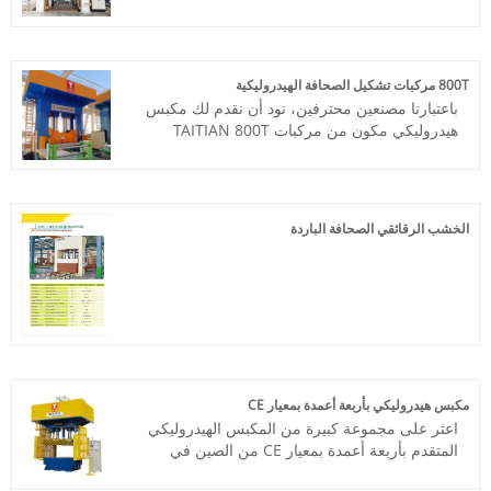
مكبس هيدروليكي TAITIAN 3000T SMC مع
المهلة الزمنية: حوالي 3 أشهر
معيار CE. Xiamen Taitian Technoloogy
Machinery Manufacture Co.,Ltd لديها عملاء
في السوق المحلية والأسواق الخارجية.
800T مركبات تشكيل الصحافة الهيدروليكية
رقم الصنف: TT-LM3000
باعتبارنا مصنعين محترفين، نود أن نقدم لك مكبس
الدفع: / تي تي، خطاب الاعتماد
هيدروليكي مكون من مركبات TAITIAN 800T
أصل المنتج: الصين
بمعيار CE. شركة Henan Taitian Heavy
اللون: حسب متطلبات العميل
Industry Machinery Manufacture Co.,Ltd
ميناء الشحن: شيامن
لديها عملاء في السوق المحلية والأسواق الخارجية.
الحد الأدنى للطلب: 1 مجموعة
رقم الصنف: TT-LM2500T
المهلة الزمنية: 3 أشهر
الخشب الرقائقي الصحافة الباردة
الدفع: / تي تي، خطاب الاعتماد
التوازي عالي الدقة نظام تسوية رباعي الزوايا
أصل المنتج: الصين
المتداول مصراع
اللون: حسب متطلبات العميل
ميناء الشحن: تشينغداو، شنغهاي
الحد الأدنى للطلب: 1 مجموعة
المهلة الزمنية: 4-5 أشهر
مكبس هيدروليكي بأربعة أعمدة بمعيار CE
اعثر على مجموعة كبيرة من المكبس الهيدروليكي
المتقدم بأربعة أعمدة بمعيار CE من الصين في
TAITIAN. توفير خدمة ما بعد البيع المهنية والسعر