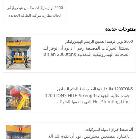
2000 تونز مركبات مكبس هيدروليكي
لحالة بطارية مركبة الطاقة الجديدة
منتوجات جديدة
2000 تونز الرسم العميق الرسم الهيدروليكي
بصفتنا الشركات المصنعة رقم 1 ، نود أن نوفر لك
الصحافة الهيدروليكية المعدنية Taitian 2000tons
Deep Deep لتسخين لوحة مبادل التدفئة. ويبدأ
كل شيء بهندسة شراكة قوية معك.
العنصر رقم: TT-LM2000T/LS
الدفع: T/T ، L/C.
أصل المنتج: الصين
1200TONS عالية القوة الصلب خط الختم الساخن
اللون: حسب متطلبات العميل
جودة عالية الجودة 1200TONS HITE-Strength
منفذ الشحن: شيامن
Hot Stemting Line التي تقدمها الشركات
Min order: 1 مجموعة
المصنعة الصينية-فوجيان Huaduan Power
مهلة الرصاص: حوالي 4 أشهر
Hydraulic Technolohy Co. ، Ltd.
المكون: PLC-SIEMENS MITSUBISHI
البند رقم: TT-LM1200T/CY
HMI-SIEMENS و WEINVIEW
الدفع: T/T ، L/C.
آلة ضغط خزان المياه للمركبات
أصل المنتج: الصين
باعتبارنا مصنعين محترفين، نود أن نقدم لك آلة
ميناء الشحن: تشينغداو ، شنغهاي