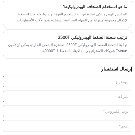
ما هو استخدام الصحافة الهيدروليكية؟
المكبس الهيدروليكي عبارة عن آلة تستخدم القوة الهيدروليكية لإنشاء ضغط
لإكمال مجموعة متنوعة من المهام الصناعية. تستخدم هذه الآلات الأسطوانات
والسوائل الهيدروليكية لممارسة ضغط هائل، مما يسمح لها بأداء مهام مثل:
ترتيب شحنة الضغط الهيدروليكي 2500T
تهانينا لشحنة الضغط الهيدروليكي 2500T الجاهزة للشحن للخارج، يمكن أن تكون
Taitian شريكك الاستراتيجي - ماكينات الضغط 1-40000T
إرسال استفسار