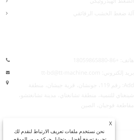
الضغط الهيدروليكي
آلة ضغط الخشب الرقائقي
اتصل بنا
هاتف: +86-18059865880
بريد إلكتروني: tt-bd@tt-machine.com
Add: رقم 119، جونشان، قرية جيشان، منطقة
شينغتاي للتنمية، منطقة تشانغتاي، مدينة تشانغتشو،
مقاطعة فوجيان، الصين
X
نحن نستخدم ملفات تعريف الارتباط لنقدم لك
تجربة تصفح أفضل، وتحليل حركة مرور الموقع،