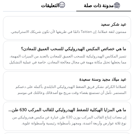
الحد الأدنى للطلب: 1 مجموعة
تسويق الصادرات الرئيسية لدينا.
مدونة ذات صلة
التعليقات
المهلة الزمنية: حوالي 4 أشهر
رقم الصنف: TT-LM100T
الدفع: / تي تي، خطاب الاعتماد
أصل المنتج: الصين
عيد شكر سعيد
اللون: حسب متطلبات العميل
ممتنون لثقة عملائنا. إن Taitian دائمًا في طريقها لأن تكون شريكك الاستراتيجي.
ميناء الشحن: تشينغداو، شنغهاي
الحد الأدنى للطلب: 1 مجموعة
المهلة الزمنية: حوالي 3-4 أشهر
ما هي خصائص المكبس الهيدروليكي للسحب العميق للمعادن؟
تتميز المكابس الهيدروليكية للسحب العميق للمعادن بالعديد من الميزات المهمة،
مما يجعلها تحتل مكانة مهمة في مجال معالجة المعادن، خاصة في عملية التشكيل
بالسحب العميق.
عيد ميلاد مجيد وسنة سعيدة
لعملائنا الكرام. نشكر فريق الضغط الهيدروليكي التايلندي بأكمله على دعمكم
المستمر. نأمل أن تستمتع بقضاء وقت مريح مع أصدقائك وعائلتك في موسم
العطلات هذا. أتمنى لك عيد ميلاد سعيدًا للغاية وكل التوفيق في عام 2024.
ما هي المزايا الهيكلية للضغط الهيدروليكي للقالب المركب 630 طن لمعدات إنتاج القوالب؟
إن معدات إنتاج القالب المركب بوزن 630 طن عبارة عن مكبس هيدروليكي من
نوع ثلاثة عوارض وأربعة أعمدة، ومجهز بأسطوانة رئيسية وأسطوانة علوية.