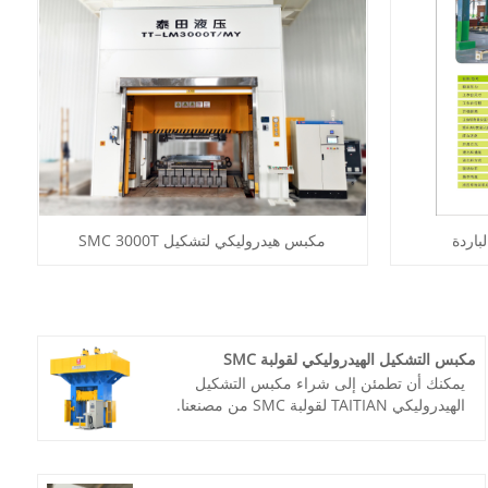
باردة
مكبس هيدروليكي لتشكيل SMC 3000T
مكبس التشكيل الهيدروليكي لقولبة SMC
يمكنك أن تطمئن إلى شراء مكبس التشكيل
الهيدروليكي TAITIAN لقولبة SMC من مصنعنا.
العملاء راضون عن منتجاتنا المتقدمة والخدمة
الممتازة.
رقم الصنف: TT-LM800T