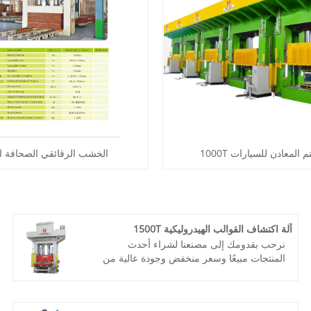
المعادن للسيارات 1000T
الخشب الرقائقي الصحافة ال
آلة اكتشاف القوالب الهيدروليكية 1500T
نرحب بقدومك إلى مصنعنا لشراء أحدث
المنتجات مبيعًا وسعر منخفض وجودة عالية من
آلة مكبس اكتشاف القوالب الهيدروليكية
TAITIAN 1500T. نحن نتطلع للتعاون معك.
رقم الصنف: TT-LM1500T