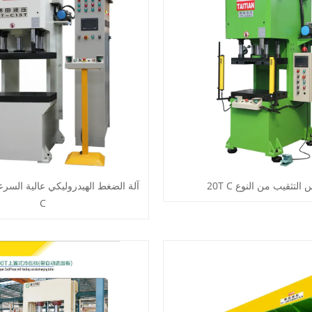
لتثقيب من النوع 20T C
آلة الضغط الهيدروليكي عالية السرع
C