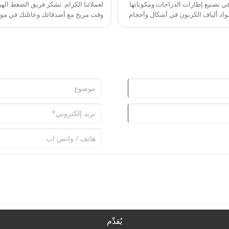
 تصنيع إطارات الدراجات ومكوناتها
لعملائنا الكرام. نشكر فريق الضغط اله
واد ألياف الكربون في أشكال وأحجام
وقت مريح مع أصدقائك وعائلتك في موسم 
يكية هوائية.
2024.
يُقدِّم