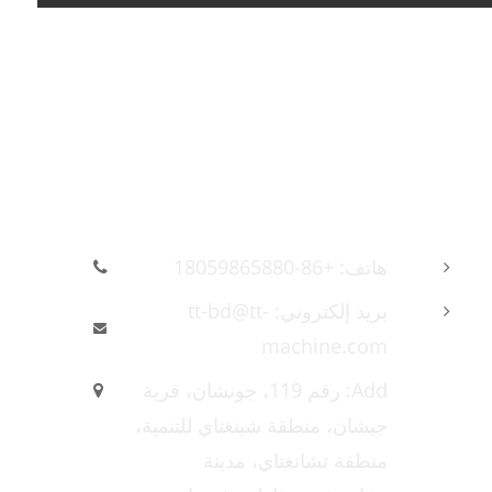
اتصل بنا
هاتف: +86-18059865880
بريد إلكتروني: tt-bd@tt-
machine.com
Add: رقم 119، جونشان، قرية
جيشان، منطقة شينغتاي للتنمية،
منطقة تشانغتاي، مدينة