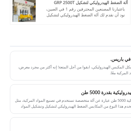
الدفع: / تي تي، خطاب الاعتماد
آلة الضغط الهيدروليكي لتشكيل GRP 2500T
أصل المنتج: الصين
باعتبارنا المصنعين المحترفين رقم 1 في الصين،
اللون: حسب متطلبات العميل
نود أن نقدم لك آلة الضغط الهيدروليكي لتشكيل
ميناء الشحن: تشينغداو، شنغهاي
TAITIAN 2500T GRP بمعيار CE. Xiamen
الحد الأدنى للطلب: 1 مجموعة
Taitian Hydraulic Intelligent
المهلة الزمنية: 4-5 أشهر
Manufacture Co.,Ltd لديها عملاء في السوق
المحلية والأسواق الخارجية.
رقم الصنف: TT-LM2500T
الدفع: / تي تي، خطاب الاعتماد
أصل المنتج: الصين
اللون: حسب متطلبات العميل
شكل المكبس الهيدروليكي، ابقوا من أجل المتعة! إنه أكثر من مجرد معرض،
ميناء الشحن: شيامن بمقاطعة فوجيان
المركبة معًا.
الحد الأدنى للطلب: 1 مجموعة
المهلة الزمنية: 3-4 أشهر
كية بقدرة 5000 طن
إن آلة تشكيل المواد المركبة الهيدروليكية 5000 طن عبارة عن آلة متخصصة تستخدم في تصنيع المواد المركبة، مثل
ستخدم هذا النوع من المكابس الضغط الهيدروليكي لتشكيل وتشكيل المواد