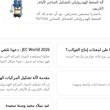
الدفع: / تي تي، خطاب الاعتماد
آلة الضغط الهيدروليكي للتشكيل الساخن لألياف
أصل المنتج: الصين
الكربون
اللون: حسب متطلبات العميل
باعتبارنا مصنعين محترفين، نود أن نقدم لك آلة
ميناء الشحن: تشينغداو، شنغهاي
الضغط الهيدروليكي للتشكيل الساخن TAITIAN
الحد الأدنى للطلب: 1
عالية الجودة لألياف الكربون. أمريكا الشمالية
المهلة الزمنية: 4-5 أشهر
وأوروبا ومنطقة آسيا والمحيط الهادئ هي منطقة
تسويق الصادرات الرئيسية لدينا.
رقم الصنف: TT-LM100T
الدفع: / تي تي، خطاب الاعتماد
أصل المنتج: الصين
JEC World 2026 - دعونا نلتقي في باريس.
اللون: حسب متطلبات العميل
 مكبس هيدروليكي من نوع ثلاثة عوارض وأربعة أعمدة،
تعالوا لمشاهدة المواد المركبة التي ت
ميناء الشحن: تشينغداو، شنغهاي
فهو بمثابة لم شمل. دعونا نشكل المواد 
الحد الأدنى للطلب: 1 مجموعة
المهلة الزمنية: حوالي 3-4 أشهر
مقدمة لآلة تشكيل المركبات الهيدرولي
ات استخدامات واسعة ومهمة.
ألياف الكربون أو الألياف الزجاجية. ي
المركبة إلى منتجات ومكونات مختلفة.
عيد ميلاد مجيد وسنة سعيدة