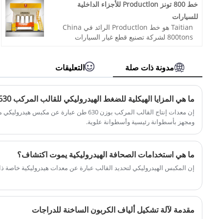
ونتطلع إلى التعاون.
خط 800 تونز Productlon للأجزاء الداخلية
رقم الصنف: TT-LM1000T
للسيارات
الدفع: / تي تي، خطاب الاعتماد
Taitian هو خط Productlon الرائد في China
أصل المنتج: الصين
800tons لشركة تصنيع قطع غيار السيارات
اللون: حسب متطلبات العميل
الداخلية ذات الجودة العالية وسعر معقول. مرحبا
ميناء الشحن: تشينغداو، شنغهاي
بكم في الاتصال بنا.
الحد الأدنى للطلب: 1 مجموعة
البند رقم: TT-LM800T
مدونة ذات صلة
التعليقات
المهلة الزمنية: حوالي 4 أشهر
الدفع: T/T ، L/C.
أصل المنتج: الصين
اللون: حسب متطلبات العميل
ما هي المزايا الهيكلية للضغط الهيدروليكي للقالب المركب 630 طن لمعدات إنتاج القوالب؟
منفذ الشحن: شيامن
إن معدات إنتاج القالب المركب بوزن 630 طن عبارة عن
Min order: 1 مجموعة
ومجهز بأسطوانة رئيسية وأسطوانة علوية.
مهلة الرصاص: 4 أشهر
ما هي استخدامات الصحافة الهيدروليكية يموت اكتشاف؟
إن المكبس الهيدروليكي لتحديد القالب عبارة عن معدات هيدروليكية خاصة ذ
مقدمة لآلة تشكيل ألياف الكربون الساخنة للدراجات