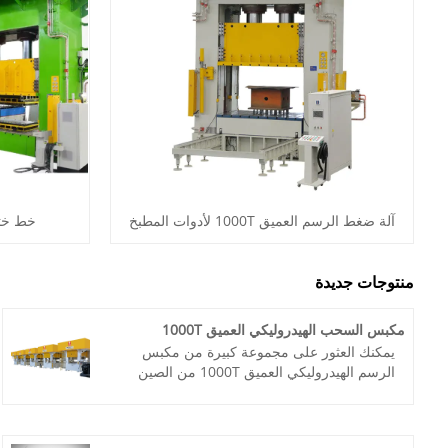
آلة ضغط الرسم العميق 1000T لأدوات المطبخ
خط ختم 
منتوجات جديدة
مكبس السحب الهيدروليكي العميق 1000T
يمكنك العثور على مجموعة كبيرة من مكبس
الرسم الهيدروليكي العميق 1000T من الصين
لدى شركة Henan Taitian Heavy Industry
Machinery Manufacture Co.,Ltd. تقديم
خدمة احترافية 7 * 24 ساعة وبالسعر المناسب،