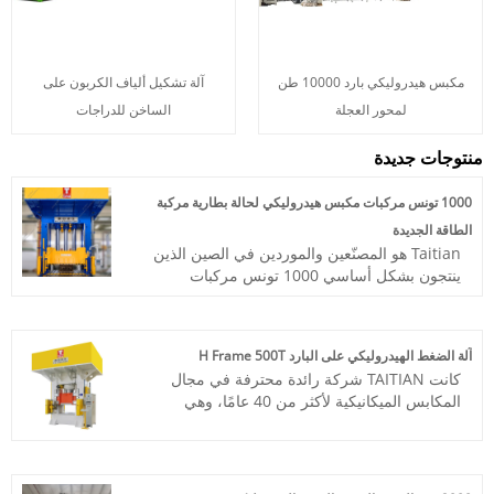
مكبس هيدروليكي بارد 10000 طن
آلة تشكيل ألياف الكربون على
لمحور العجلة
الساخن للدراجات
منتوجات جديدة
1000 تونس مركبات مكبس هيدروليكي لحالة بطارية مركبة
الطاقة الجديدة
Taitian هو المصنّعين والموردين في الصين الذين
ينتجون بشكل أساسي 1000 تونس مركبات
هيدروليكية من أجل علبة بطارية مركبات الطاقة
الجديدة ، لأكثر من 40 عامًا من الشركات المصنعة
، كنا شريكًا/موردًا واحدًا إلى الصناعات الرئيسية-
آلة الضغط الهيدروليكي على البارد H Frame 500T
مثل ختم المعادن ، والتشكيل ، والمركبات الملحة ،
كانت TAITIAN شركة رائدة محترفة في مجال
والتزوير ، بالإضافة إلى الصلب والألومينات
المكابس الميكانيكية لأكثر من 40 عامًا، وهي
المعدنية الأخرى. من خلال خدماتنا على مدار
الشركة المصنعة لآلة الضغط الهيدروليكي على
الساعة طوال أيام الأسبوع ، نحن ملتزمون
البارد H Frame 500T بجودة عالية وسعر معقول.
بتحسين أداء الآلات لزيادة الإخراج إلى الحد
مرحبا بكم في الاتصال بنا.
الأقصى.
رقم الصنف: TT-LM500T