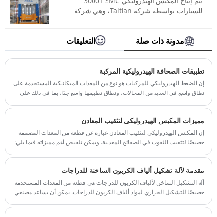
يتم إنتاج المكبس الهيدروليكي 3000T SMC
اللون: حسب متطلبات العميل
للسيارات بواسطة شركة Taitian، وهي شركة
منفذ الشحن: شيامن
متخصصة في تصنيع الآلات. لدينا 47 عامًا من
Min order: 1 مجموعة
الخبرة في مجال الموردين و12 عامًا في المتوسط
مهلة الرصاص: 4 أشهر
​​من الخبرة العملية. نحن على استعداد لتزويدك
مدونة ذات صلة
التعليقات
بالمكبس الهيدروليكي لتشكيل السيارات TAITIAN
3000T SMC الذي يتوافق مع معايير CE. Xiamen
Taitian Machinery Manufacturing Co., Ltd.
تطبيقات الصحافة الهيدروليكية المركبة
لديها عملاء في السوق المحلية والأسواق الخارجية.
إن الضغط الهيدروليكي للمركبات هو نوع من المعدات الميكانيكية المستخدمة على
رقم الصنف: TT-LM3000T
نطاق واسع في العديد من المجالات، ونطاق تطبيقها واسع جدًا، بما في ذلك على
الدفع: / تي تي، خطاب الاعتماد
سبيل المثال لا الحصر الجوانب التالية:
أصل المنتج: الصين
اللون: حسب متطلبات العميل
مميزات المكبس الهيدروليكي لتثقيب المعادن
ميناء الشحن: شيامن
إن المكبس الهيدروليكي لتثقيب المعادن عبارة عن قطعة من المعدات المصممة
الحد الأدنى للطلب: 1 مجموعة
خصيصًا لتثقيب الثقوب في الصفائح المعدنية. ويمكن تلخيص أهم مميزاته فيما يلي:
المهلة الزمنية: 4 أشهر
مقدمة لآلة تشكيل ألياف الكربون الساخنة للدراجات
آلة التشكيل الساخن لألياف الكربون للدراجات هي قطعة من المعدات المستخدمة
خصيصًا للتشكيل الحراري لمواد ألياف الكربون للدراجات. يمكن أن يساعد مصنعي
الإطارات على إنتاج إطارات دراجات خفيفة الوزن وعالية القوة بسرعة وكفاءة.