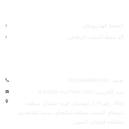
منتجات
الضغط الهيدروليكي
آلة ضغط الخشب الرقائقي
اتصل بنا
هاتف: +86-18059865880
بريد إلكتروني: tt-bd@tt-machine.com
Add: رقم 119، جونشان، قرية جيشان، منطقة
شينغتاي للتنمية، منطقة تشانغتاي، مدينة تشانغتشو،
مقاطعة فوجيان، الصين